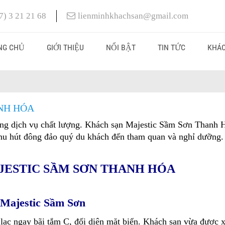
7) 3 21 21 68
lienminhkhachsan@gmail.com
NG CHỦ
GIỚI THIỆU
NỔI BẬT
TIN TỨC
KHÁC
NH HÓA
 cùng dịch vụ chất lượng. Khách sạn Majestic Sầm Sơn Thanh 
thu hút đông đảo quý du khách đến tham quan và nghỉ dưỡng.
JESTIC SẦM SƠN THANH HÓA
n Majestic Sầm Sơn
c ngay bãi tắm C, đối diện mặt biển. Khách sạn vừa được 