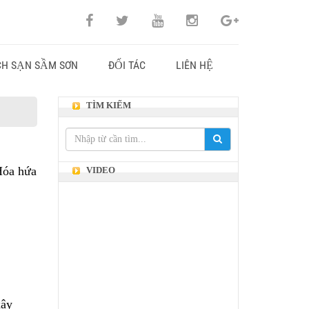
H SẠN SẦM SƠN
ĐỐI TÁC
LIÊN HỆ
TÌM KIẾM
Hóa hứa
VIDEO
xây