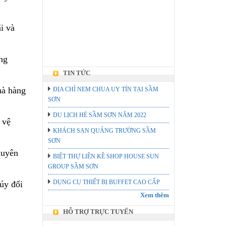
i và
ng
TIN TỨC
hà hàng
ĐỊA CHỈ NEM CHUA UY TÍN TẠI SẦM
SƠN
DU LỊCH HÈ SẦM SƠN NĂM 2022
 vệ
KHÁCH SẠN QUẢNG TRƯỜNG SẦM
SƠN
huyên
BIỆT THỰ LIỀN KỀ SHOP HOUSE SUN
GROUP SẦM SƠN
DỤNG CỤ THIẾT BỊ BUFFET CAO CẤP
úy đối
Xem thêm
HỖ TRỢ TRỰC TUYẾN