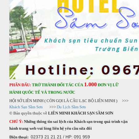
1.000
PHẤN ĐẤU:
TRỞ THÀNH ĐỐI TÁC CỦA
ĐƠN VỊ LỮ
HÀNH QUỐC TẾ VÀ TRONG NƯỚC
HỘI SỞ LIÊN MINH ( CÒN GỌI LÀ CÂU LẠC BỘ LIÊN MINH ) >>>
Khách Sạn Sầm Sơn
>>>
Du Lịch Sầm Sơn
© Bản quyền thuộc về
LIÊN MINH KHÁCH SẠN SẦM SƠN
CHÚ Ý:
Những thông tin sai lệch của Khách sạn trong quá trình vận
hành trang web vui lòng liên hệ yêu cầu sửa đổi
02373 21 21 21 / HP: 091 959
Điện thoại: