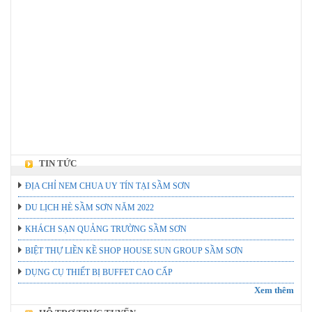
TIN TỨC
ĐỊA CHỈ NEM CHUA UY TÍN TẠI SẦM SƠN
DU LỊCH HÈ SẦM SƠN NĂM 2022
KHÁCH SẠN QUẢNG TRƯỜNG SẦM SƠN
BIỆT THỰ LIỀN KỀ SHOP HOUSE SUN GROUP SẦM SƠN
DỤNG CỤ THIẾT BỊ BUFFET CAO CẤP
Xem thêm