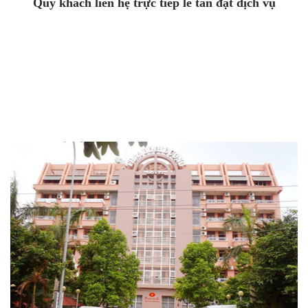
Quý khách liên hệ trực tiếp lễ tân đặt dịch vụ
Hotline: 0962 896 555
Điện thoại : 0237 86 68 666
- Fax : 02373 822 689
Email: thaibinhduonghotels@gmail.com
Email: khachsanthaibinhduongsamson@gmail.com