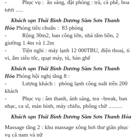
- Phục vụ : ăn sáng, đặt phòng : trà, cà phê, hoa
tươi .....
Khách sạn Thái Bình Dương Sầm Sơn Thanh
Hóa
Phòng tiêu chuẩn : 83 phòng
- Rộng 30m2, ban công lớn, nhà tắm bồn, 2
giường 1.4m và 1.2m
- Tiện nghi : máy lạnh 12 000TBU, điện thoaị, ti
vi, ấm siêu tốc, quạt máy, tủ, bàn ghế
Khách sạn Thái Bình Dương Sầm Sơn Thanh
Hóa
Phòng hội nghị tầng 8 :
- Lượng khách : phòng lạnh công suất trên 200
khách
- Phục vụ : âm thanh, ánh sáng, tea –break, ban
nhạc, ca sĩ, màn hình, máy chiếu, phông chữ .........
Khách sạn Thái Bình Dương Sầm Sơn Thanh Hóa
Massage tầng 2 : khu massage xông hơi thư giãn phục
vụ cả nam và nữ